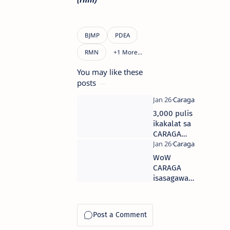
You may like these
posts
3,000 pulis
ikakalat sa
CARAGA
Region
WoW
CARAGA
isasagawa
sa Surigao
sa Pebrero