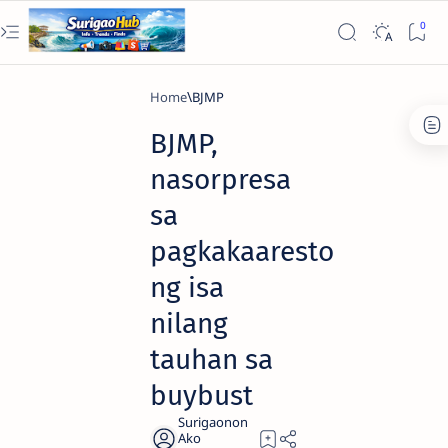
Home
BJMP
BJMP,
nasorpresa
sa
pagkakaaresto
ng isa
nilang
tauhan sa
buybust