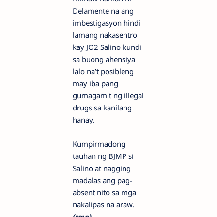
Delamente na ang
imbestigasyon hindi
lamang nakasentro
kay JO2 Salino kundi
sa buong ahensiya
lalo na’t posibleng
may iba pang
gumagamit ng illegal
drugs sa kanilang
hanay.
Kumpirmadong
tauhan ng BJMP si
Salino at nagging
madalas ang pag-
absent nito sa mga
nakalipas na araw.
(rmn)