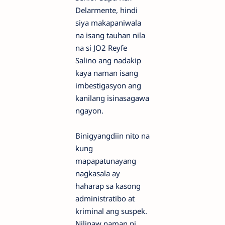
Delarmente, hindi
siya makapaniwala
na isang tauhan nila
na si JO2 Reyfe
Salino ang nadakip
kaya naman isang
imbestigasyon ang
kanilang isinasagawa
ngayon.
Binigyangdiin nito na
kung
mapapatunayang
nagkasala ay
haharap sa kasong
administratibo at
kriminal ang suspek.
Nilinaw naman ni