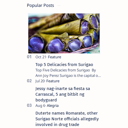
Popular Posts
Top 5 Delicacies from Surigao
Top Five Delicacies from Surigao By
Ann Joy Perez Surigao is the capital of
Surigao del Norte province. Known as
the “City of Island Adventures,…
Jessy nag-inarte sa fiesta sa
Carrascal, 5 ang bitbit ng
bodyguard
Duterte names Romarate, other
Surigao Norte officials allegedly
involved in drug trade