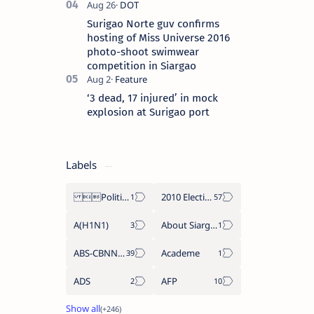
Surigao Norte guv confirms
hosting of Miss Universe 2016
photo-shoot swimwear
competition in Siargao
‘3 dead, 17 injured’ in mock
explosion at Surigao port
Labels
Politics Province of Dinagat Islands  Surigao City Surigao del Norte Karaga News Central Feature  Supreme Court
2010 Election
A(H1N1)
About Siargao
ABS-CBNNEWS.COM
Academe
ADS
AFP