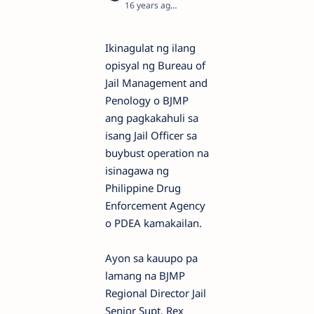
16 years ago
1
Ikinagulat ng ilang
opisyal ng Bureau of
Jail Management and
Penology o BJMP
ang pagkakahuli sa
isang Jail Officer sa
buybust operation na
isinagawa ng
Philippine Drug
Enforcement Agency
o PDEA kamakailan.
Ayon sa kauupo pa
lamang na BJMP
Regional Director Jail
Senior Supt. Rex