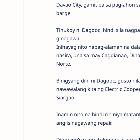
Davao City, gamit pa sa pag-ahon 
barge.
Tinukoy ni Dagooc, hindi sila na
ginagawa.
Inihayag nito napag-alaman na da
nasira, una sa may Cagdianao, Dina
Norte.
Binigyang diin ni Dagooc, gusto n
nawawalang kita ng Electric Coope
Siargao.
Inamin nito na hindi rin niya mata
ang isinagawang repair.
Diumano’y nagpatulong na siya sa Na