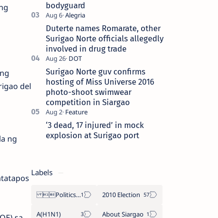
bodyguard
ang
Duterte names Romarate, other
Surigao Norte officials allegedly
involved in drug trade
Surigao Norte guv confirms
ang
hosting of Miss Universe 2016
rigao del
photo-shoot swimwear
competition in Siargao
‘3 dead, 17 injured’ in mock
explosion at Surigao port
la ng
Labels
atatapos
Politics Province of Dinagat Islands  Surigao City Surigao del Norte Karaga News Central Feature  Supreme Court
2010 Election
A(H1N1)
About Siargao
DOE) sa