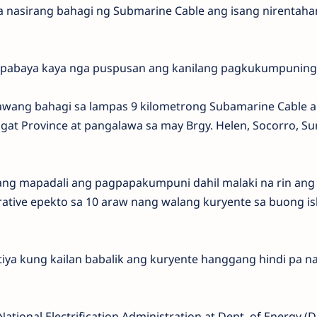
sa nasirang bahagi ng Submarine Cable ang isang nirentah
gpapabaya kaya nga puspusan ang kanilang pagkukumpuning
lawang bahagi sa lampas 9 kilometrong Subamarine Cable 
gat Province at pangalawa sa may Brgy. Helen, Socorro, Su
ilang mapadali ang pagpapakumpuni dahil malaki na rin ang
rative epekto sa 10 araw nang walang kuryente sa buong is
ntiya kung kailan babalik ang kuryente hanggang hindi pa n
tional Electrification Administration at Dept. of Energy (