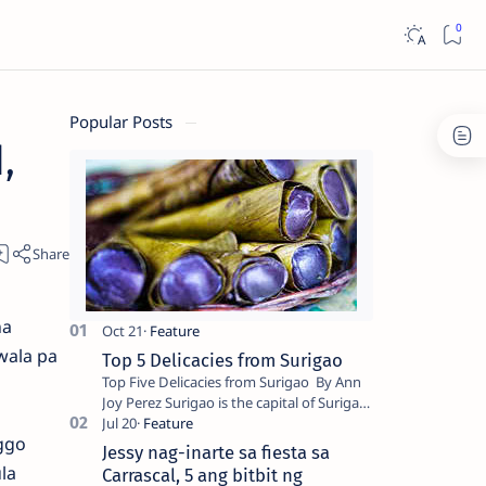
Popular Posts
,
na
wala pa
Top 5 Delicacies from Surigao
Top Five Delicacies from Surigao By Ann
Joy Perez Surigao is the capital of Surigao
del Norte province. Known as the “City of
ggo
Island Adventures,…
Jessy nag-inarte sa fiesta sa
la
Carrascal, 5 ang bitbit ng