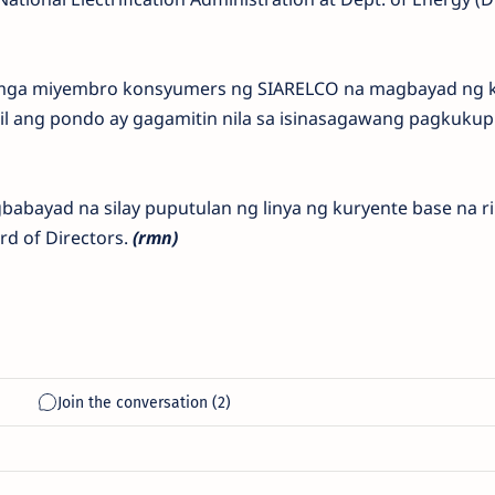
 mga miyembro konsyumers ng SIARELCO na magbayad ng k
ahil ang pondo ay gagamitin nila sa isinasagawang pagkuku
babayad na silay puputulan ng linya ng kuryente base na ri
 of Directors.
(rmn)