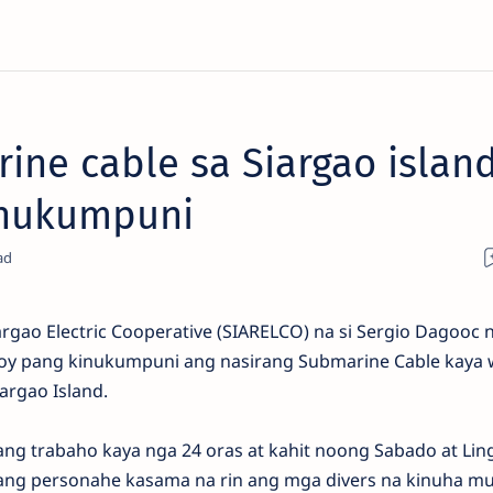
ine cable sa Siargao island
inukumpuni
gao Electric Cooperative (SIARELCO) na si Sergio Dagooc 
loy pang kinukumpuni ang nasirang Submarine Cable kaya 
argao Island.
ang trabaho kaya nga 24 oras at kahit noong Sabado at Lin
ang personahe kasama na rin ang mga divers na kinuha mu