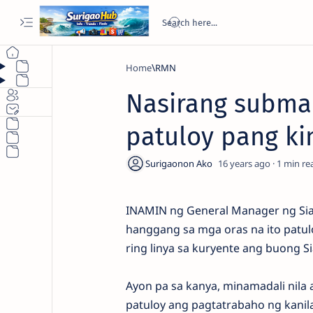
Home
RMN
Nasirang submar
patuloy pang k
16 years ago
1
INAMIN ng General Manager ng Siar
hanggang sa mga oras na ito patu
ring linya sa kuryente ang buong Si
Ayon pa sa kanya, minamadali nila 
patuloy ang pagtatrabaho ng kanil