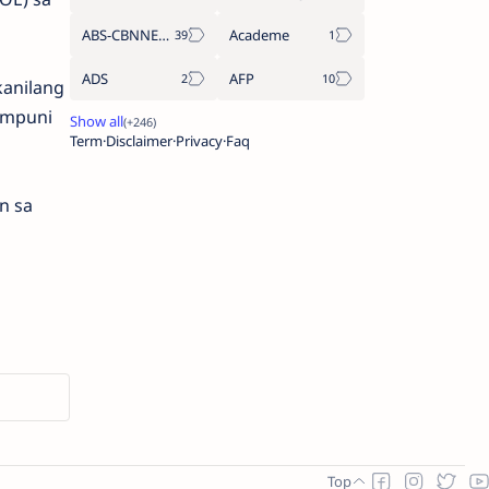
ABS-CBNNEWS.COM
Academe
ADS
AFP
anilang
pmpuni
Term
Disclaimer
Privacy
Faq
n sa