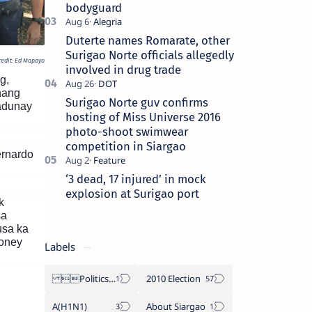
bodyguard
Duterte names Romarate, other
Surigao Norte officials allegedly
redit: Ed Mapayo
involved in drug trade
g,
hang
Surigao Norte guv confirms
adunay
hosting of Miss Universe 2016
photo-shoot swimwear
competition in Siargao
ernardo
‘3 dead, 17 injured’ in mock
explosion at Surigao port
k
sa
usa ka
money
Labels
Politics Province of Dinagat Islands  Surigao City Surigao del Norte Karaga News Central Feature  Supreme Court
2010 Election
A(H1N1)
About Siargao