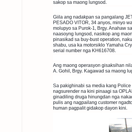
sakop sa maong lungsod.
Giila ang nadakpan sa pangalang J
PESADO VITOR, 34 anyos, minyo wal
molupyo sa Purok
-1, Brgy. Anahaw s
naasoyng lungsod, nasikop ang maong
pinasikad sa buy-bust operation, nak
shabu, usa ka motorsiklo Yamaha Cry
serial number nga KH616708.
Ang maong operasyon gisaksihan nil
A. Gohil, Brgy. Kagawad sa maong lu
Sa pakighinabi sa media kang Police 
nagsurender na kini pinaagi sa OP
ginadiling druga hinungdan nga nakad
pulis ang nagpailang customer ngadt
human pagpalit gidakop dayon kini.