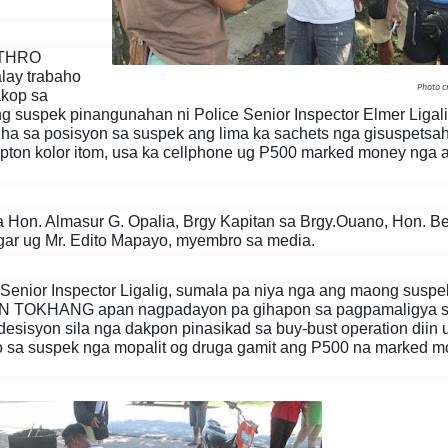
ETHRO
ay trabaho
Photo c
akop sa
 suspek pinangunahan ni Police Senior Inspector Elmer Ligali
uha sa posisyon sa suspek ang lima ka sachets nga gisuspetsa
pton kolor itom, usa ka cellphone ug P500 marked money nga 
a Hon.
Almasur
G. Opalia, Brgy Kapitan sa Brgy.Ouano, Hon. B
gar ug Mr.
Edito
Mapayo,
myembro
sa
media.
Senior Inspector Ligalig, sumala pa niya nga ang maong suspe
LAN TOKHANG apan nagpadayon pa gihapon sa pagpamaligya 
esisyon sila nga dakpon pinasikad sa buy-bust operation diin 
o sa suspek nga mopalit og druga gamit ang P500 na marked 