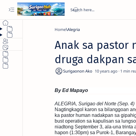
Home
Alegria
Anak sa pastor 
druga dakpan s
10 years ago
1
By Ed Mapayo
ALEGRIA, Surigao del Norte (Sep. 4)
Nagtingkagol karon sa bilanggoan an
ka pastor human nadakpan sa gipahi
bust operation sa kapulisan sa lungso
niadtong September 3, ala-una trinta 
hapon (1:30pm) sa Purok-1, Baranga