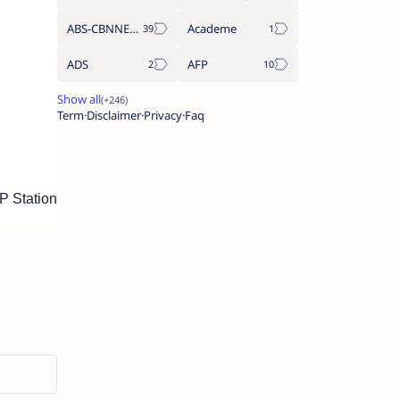
ABS-CBNNEWS.COM
Academe
ADS
AFP
Term
Disclaimer
Privacy
Faq
P Station