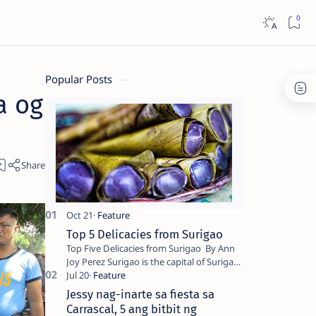
Popular Posts
a og
Top 5 Delicacies from Surigao
Top Five Delicacies from Surigao By Ann
Joy Perez Surigao is the capital of Surigao
del Norte province. Known as the “City of
Island Adventures,…
Jessy nag-inarte sa fiesta sa
Carrascal, 5 ang bitbit ng